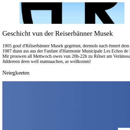
Geschicht vun der Reiserbänner Musek
1905 gouf d'Réiserbänner Musek gegrënnt, deemols nach ënnert dem 
1987 dunn ass aus der Fanfare d'Harmonie Municipale Les Echos de l
Mir prouwen all Mettwoch owes vun 20h-22h zu Réiser am Veräinssal
Harmonie Municipale Réiserbann
Jiddereen deen well matmaachen, as wellkomm!
Harmonie Municipale Réiserbann
Neiegkeeten