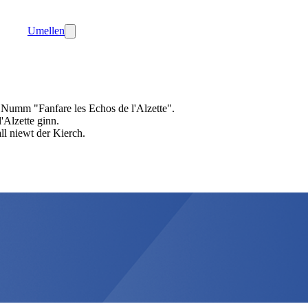
Umellen
Numm "Fanfare les Echos de l'Alzette".
'Alzette ginn.
l niewt der Kierch.