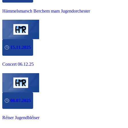
Hämmelsmarsch Berchem mam Jugendorchester
15.11.2025
Concert 06.12.25
08.07.2025
Réiser Jugendbléiser