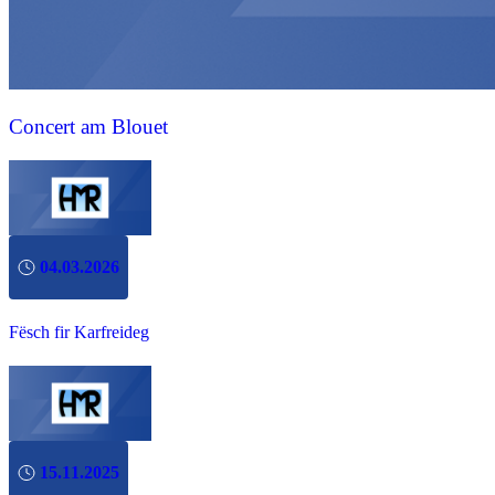
Concert am Blouet
04.03.2026
Fësch fir Karfreideg
15.11.2025